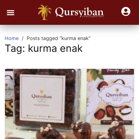
Join Reseller Kurma Viral
Contact Us
Home
Posts tagged “kurma enak”
Tag:
kurma enak