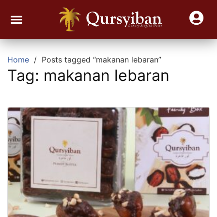
Join Reseller Kurma Viral
Contact Us
Home
Posts tagged “makanan lebaran”
Tag:
makanan lebaran