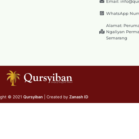
Email: info@qu
WhatsApp Numb
Alamat: Peruma
Ngaliyan Permai
Semarang
ight © 2021
Qursyiban
| Created by
Zanash ID