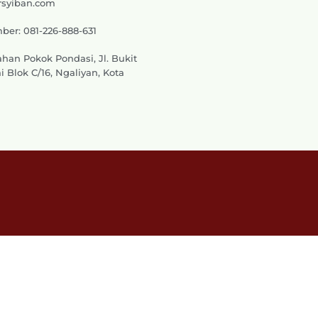
rsyiban.com
er: 081-226-888-631
han Pokok Pondasi, Jl. Bukit
 Blok C/16, Ngaliyan, Kota