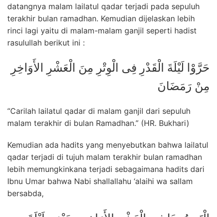
datangnya malam lailatul qadar terjadi pada sepuluh
terakhir bulan ramadhan. Kemudian dijelaskan lebih
rinci lagi yaitu di malam-malam ganjil seperti hadist
rasulullah berikut ini :
حَرَّوْا لَيْلَةَ الْقَدْرِ فِى الْوِتْرِ مِنَ الْعَشْرِ الأَوَاخِرِ
مِنْ رَمَضَانَ
“Carilah lailatul qadar di malam ganjil dari sepuluh
malam terakhir di bulan Ramadhan.” (HR. Bukhari)
Kemudian ada hadits yang menyebutkan bahwa lailatul
qadar terjadi di tujuh malam terakhir bulan ramadhan
lebih memungkinkana terjadi sebagaimana hadits dari
Ibnu Umar bahwa Nabi shallallahu ‘alaihi wa sallam
bersabda,