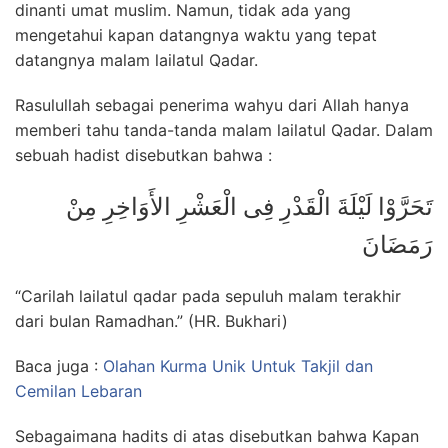
dinanti umat muslim. Namun, tidak ada yang
mengetahui kapan datangnya waktu yang tepat
datangnya malam lailatul Qadar.
Rasulullah sebagai penerima wahyu dari Allah hanya
memberi tahu tanda-tanda malam lailatul Qadar. Dalam
sebuah hadist disebutkan bahwa :
تَحَرَّوْا لَيْلَةَ الْقَدْرِ فِى الْعَشْرِ الأَوَاخِرِ مِنْ
رَمَضَانَ
“Carilah lailatul qadar pada sepuluh malam terakhir
dari bulan Ramadhan.” (HR. Bukhari)
Baca juga :
Olahan Kurma Unik Untuk Takjil dan
Cemilan Lebaran
Sebagaimana hadits di atas disebutkan bahwa Kapan