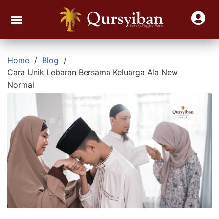
Join Reseller Kurma Viral
Contact Us
Home
Blog
Cara Unik Lebaran Bersama Keluarga Ala New
Normal