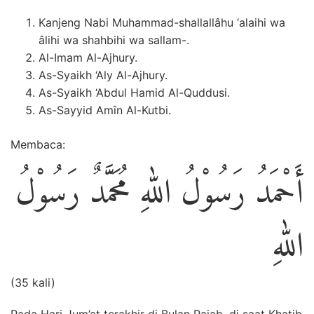
Kanjeng Nabi Muhammad-shallallâhu ‘alaihi wa
âlihi wa shahbihi wa sallam-.
Al-Imam Al-Ajhury.
As-Syaikh ‘Aly Al-Ajhury.
As-Syaikh ‘Abdul Hamid Al-Quddusi.
As-Sayyid Amîn Al-Kutbi.
Membaca:
أَحْمَدُ رَسُوْلُ اللهِ مُحَمَّدٌ رَسُوْلُ
اللهِ
(35 kali)
Pada Hari Jum’at terakhir di Bulan Rajab, di saat Khatib