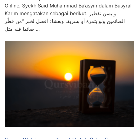
Online, Syekh Said Muhammad Ba’asyin dalam Busyral
Karim mengatakan sebagai berikut. و يسن تفطير
الصائمين ولو بتمرة أو بشربة، وبعشاء أفضل لخبر “من فطّر
صائما فله مثل …