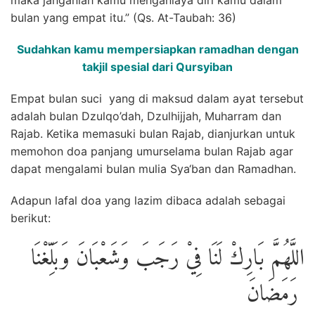
bulan yang empat itu.” (Qs. At-Taubah: 36)
Sudahkan kamu mempersiapkan ramadhan dengan
takjil spesial dari Qursyiban
Empat bulan suci yang di maksud dalam ayat tersebut
adalah bulan Dzulqo’dah, Dzulhijjah, Muharram dan
Rajab. Ketika memasuki bulan Rajab, dianjurkan untuk
memohon doa panjang umurselama bulan Rajab agar
dapat mengalami bulan mulia Sya‘ban dan Ramadhan.
Adapun lafal doa yang lazim dibaca adalah sebagai
berikut:
اللَّهُمَّ بَارِكْ لَنَا فِيْ رَجَبَ وَشَعْبَانَ وَبَلِّغْنَا
رَمَضَانَ