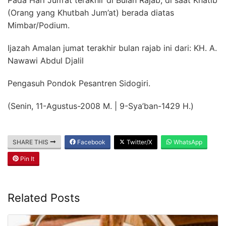
(Orang yang Khutbah Jum’at) berada diatas
Mimbar/Podium.
Ijazah Amalan jumat terakhir bulan rajab ini dari: KH.
A.
Nawawi Abdul Djalil
Pengasuh Pondok Pesantren Sidogiri.
(Senin, 11-Agustus-2008 M. | 9-Sya’ban-1429 H.)
SHARE THIS
Facebook
Twitter/X
WhatsApp
Pin It
Related Posts