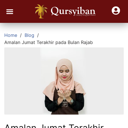
Join Reseller Kurma Viral
Contact Us
Home
Blog
Amalan Jumat Terakhir pada Bulan Rajab
Amalan Jumat Terakhir